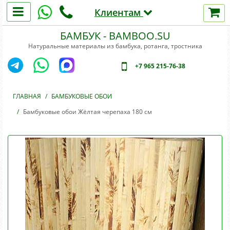
Клиентам
Ротанг
Контакты
-
БАМБУК - BAMBOO.SU
сетка
и
Натуральные материалы из бамбука, ротанга, тростника
Доставка
полотно
Оплата
+7 965 215-76-38
Стволы
бамбука
Cхема проезда
Половинки
ГЛАВНАЯ
/
БАМБУКОВЫЕ ОБОИ
бамбука
/
Бамбуковые обои Жёлтая черепаха 180 см
Бамбуковые
обои
Планки
и
рейки
Манильские
канаты
Кокосовые
канаты
Мозаика
кокосовая